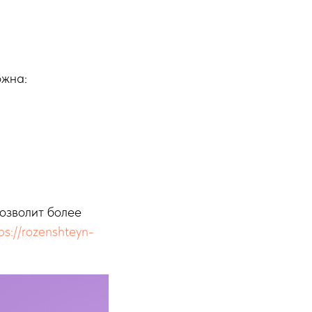
ожна:
озволит более
ps://rozenshteyn-