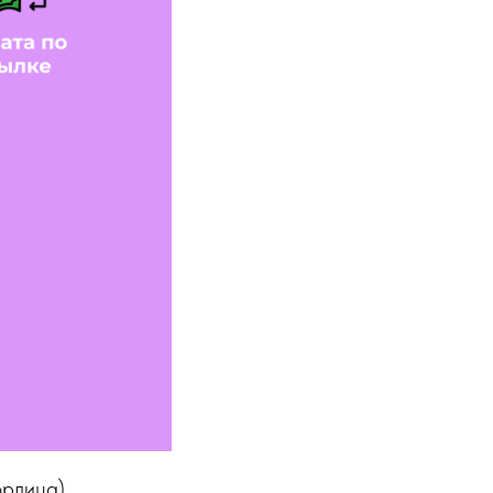
рлица),