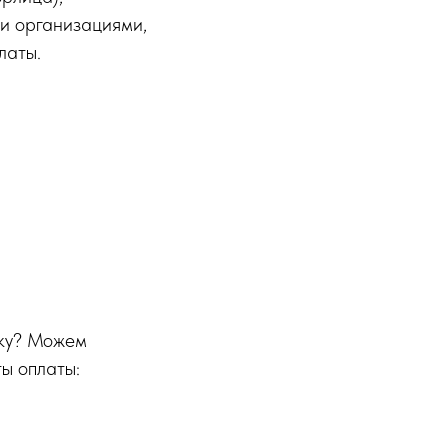
ми организациями,
латы.
вку? Можем
ы оплаты: